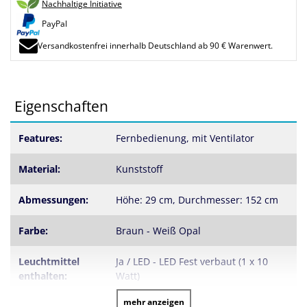
Nachhaltige Initiative
PayPal
Versandkostenfrei innerhalb Deutschland ab 90 € Warenwert.
Eigenschaften
Features:
Fernbedienung, mit Ventilator
Material:
Kunststoff
Abmessungen:
Höhe: 29 cm, Durchmesser: 152 cm
Farbe:
Braun - Weiß Opal
Leuchtmittel
Ja / LED - LED Fest verbaut (1 x 10
enthalten:
Watt)
mehr anzeigen
Lichtstärke:
1 x 1116 Lumen = 1116 Lumen