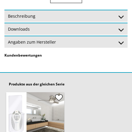
Lichtfarbe:
warmweiß (3000 Kelvin)
Beschreibung
Dimmbar:
Ja - dimmbar mit Fernbedienung
Downloads
Spannung:
230 Volt
Angaben zum Hersteller
Schutz:
Schutzart: IP44 - Schutzklasse: 1
Kundenbewertungen
Gewicht:
11,69 kg
Geräuschpegel:
max. 35,6 dB
Produkte aus der gleichen Serie
Leistungsstufen:
3
min: 2868 m³/Stunde - max: 6869
Luftstrom:
m³/Stunde
Ventilator
66 Watt
Leistung: