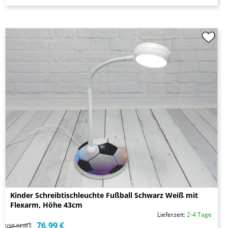
Kinder Schreibtischleuchte Fußball Schwarz Weiß mit
Flexarm, Höhe 43cm
Lieferzeit:
2-4 Tage
76,99 €
UVP
94,00 €