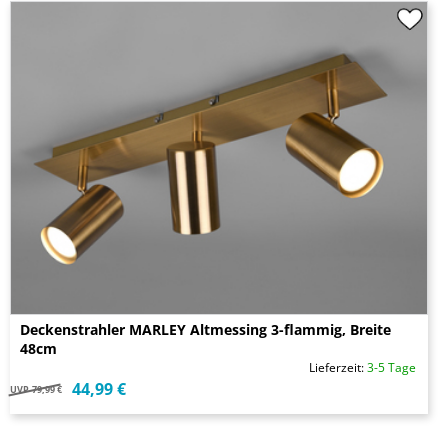
Deckenstrahler MARLEY Altmessing 3-flammig, Breite
48cm
Lieferzeit:
3-5 Tage
44,99 €
UVP
79,99 €