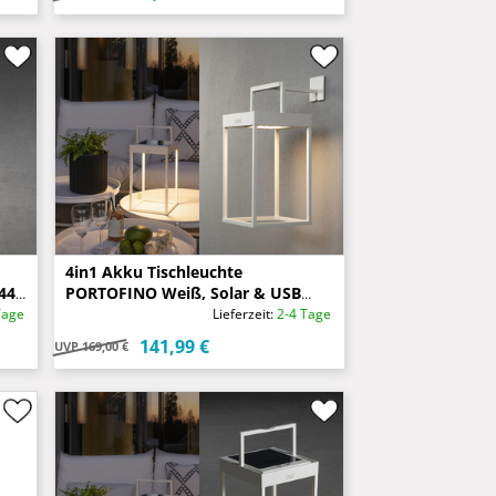
4in1 Akku Tischleuchte
44,
PORTOFINO Weiß, Solar & USB
aufladbar, mit Wandhalterung
Tage
Lieferzeit:
2-4 Tage
141,99 €
UVP
169,00 €