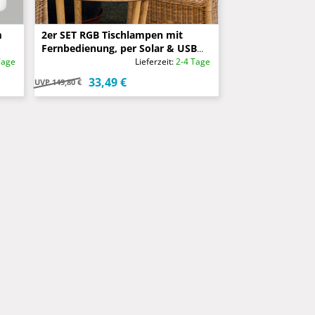
m
2er SET RGB Tischlampen mit
Fernbedienung, per Solar & USB
aufladbar, Höhe 30cm
Tage
Lieferzeit:
2-4 Tage
33,49 €
UVP
149,80 €