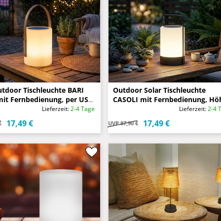
tdoor Tischleuchte BARI
Outdoor Solar Tischleuchte
it Fernbedienung, per USB
CASOLI mit Fernbedienung, Hö
r aufladbar
20cm
Lieferzeit:
2-4 Tage
Lieferzeit:
2-4 
17,49 €
17,49 €
€
UVP
87,90 €