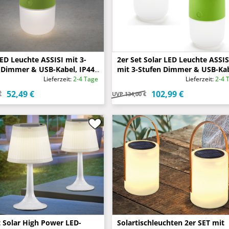
LED Leuchte ASSISI mit 3-
2er Set Solar LED Leuchte ASSIS
 Dimmer & USB-Kabel, IP44,
mit 3-Stufen Dimmer & USB-Kab
IP44, Grün
Lieferzeit:
2-4 Tage
Lieferzeit:
2-4 
52,49 €
102,99 €
€
UVP
134,00 €
t Solar High Power LED-
Solartischleuchten 2er SET mit