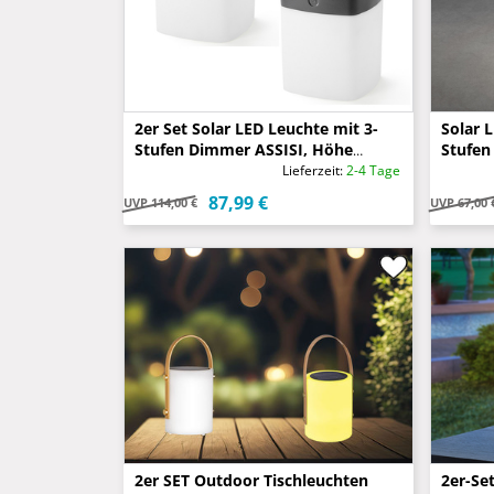
2er Set Solar LED Leuchte mit 3-
Solar 
Stufen Dimmer ASSISI, Höhe
Stufen
14,5cm, IP44, Grau
Grün
Lieferzeit:
2-4 Tage
87,99 €
UVP
114,00 €
UVP
67,00 
2er SET Outdoor Tischleuchten
2er-Se