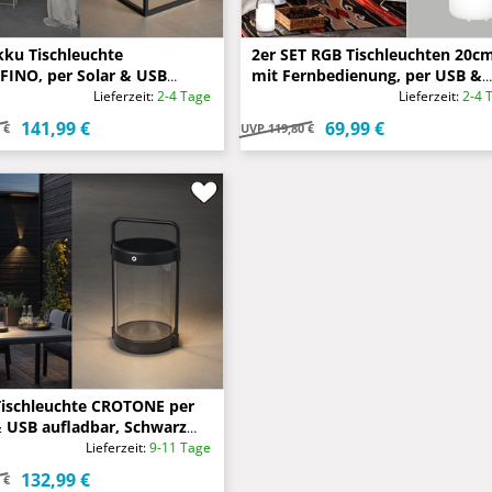
kku Tischleuchte
2er SET RGB Tischleuchten 20c
INO, per Solar & USB
mit Fernbedienung, per USB &
bar, mit Wandhalterung
Solar aufladbar
Lieferzeit:
2-4 Tage
Lieferzeit:
2-4 
141,99 €
69,99 €
 €
UVP
119,80 €
ischleuchte CROTONE per
& USB aufladbar, Schwarz
30cm
Lieferzeit:
9-11 Tage
132,99 €
 €