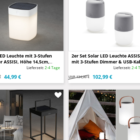
LED Leuchte mit 3-Stufen
2er Set Solar LED Leuchte ASSIS
 ASSISI, Höhe 14,5cm,
mit 3-Stufen Dimmer & USB-Kab
Weiß
IP44, Grau
Lieferzeit:
2-4 Tage
Lieferzeit:
2-4 
44,99 €
102,99 €
€
UVP
134,00 €