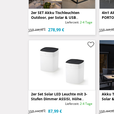
2er SET Akku Tischleuchten
4in1 A
Outdoor, per Solar & USB
PORTOF
aufladbar mit Wandhalterung
auflad
Lieferzeit:
2-4 Tage
278,99 €
UVP
338,00 €
UVP
169,00
2er Set Solar LED Leuchte mit 3-
Akku T
Stufen Dimmer ASSISI, Höhe
Solar 
14,5cm, IP44, Weiß
Höhe 
Lieferzeit:
2-4 Tage
87,99 €
UVP
114,00 €
UVP
154,00