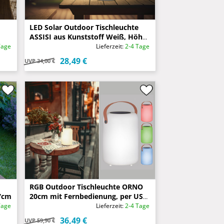
LED Solar Outdoor Tischleuchte
ASSISI aus Kunststoff Weiß, Höhe
36cm
Tage
Lieferzeit:
2-4 Tage
28,49 €
UVP
34,00 €
RGB Outdoor Tischleuchte ORNO
7cm
20cm mit Fernbedienung, per USB
& Solar aufladbar
Tage
Lieferzeit:
2-4 Tage
36,49 €
UVP
59,90 €