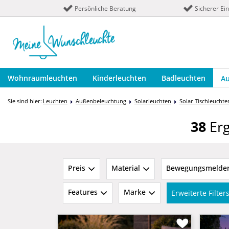
Persönliche Beratung
Sicherer Ei
Wohnraumleuchten
Kinderleuchten
Badleuchten
A
Sie sind hier:
Leuchten
Außenbeleuchtung
Solarleuchten
Solar Tischleuchte
38
Erg
Preis
Material
Bewegungsmelde
Features
Marke
Erweiterte Filte