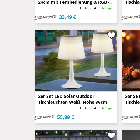
24cm mit Fernbedienung & RGB -
Tischl
Solar & USB
Höhe 
Lieferzeit:
2-4 Tage
33,49 €
UVP
139,80 €
UVP
68,00 
2er Set LED Solar Outdoor
2er SE
Tischleuchten Weiß, Höhe 36cm
Tischl
Fernbe
Lieferzeit:
2-4 Tage
auflad
55,99 €
UVP
68,00 €
UVP
83,80 