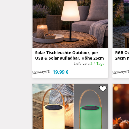
Solar Tischleuchte Outdoor, per
RGB Ou
USB & Solar aufladbar, Höhe 25cm
24cm m
& Sola
Lieferzeit:
2-4 Tage
19,99 €
UVP
34,99 €
UVP
69,90 