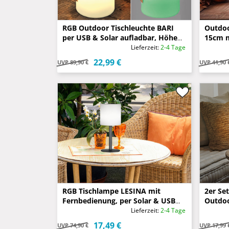
RGB Outdoor Tischleuchte BARI
Outdoo
per USB & Solar aufladbar, Höhe
15cm m
34cm
& Sola
Lieferzeit:
2-4 Tage
22,99 €
UVP
89,90 €
UVP
41,90 
RGB Tischlampe LESINA mit
2er Se
Fernbedienung, per Solar & USB
Outdoo
aufladbar, Höhe 30cm
Rauchf
Lieferzeit:
2-4 Tage
17,49 €
UVP
74,90 €
UVP
17,99 