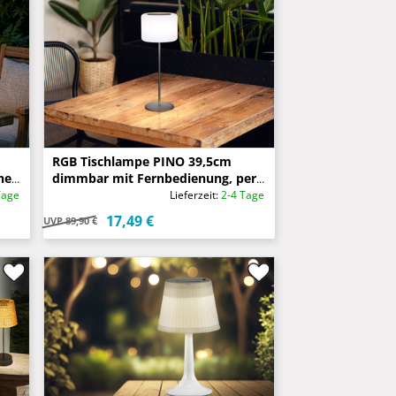
RGB Tischlampe PINO 39,5cm
he
dimmbar mit Fernbedienung, per
USB & Solar aufladbar
Tage
Lieferzeit:
2-4 Tage
17,49 €
UVP
89,90 €