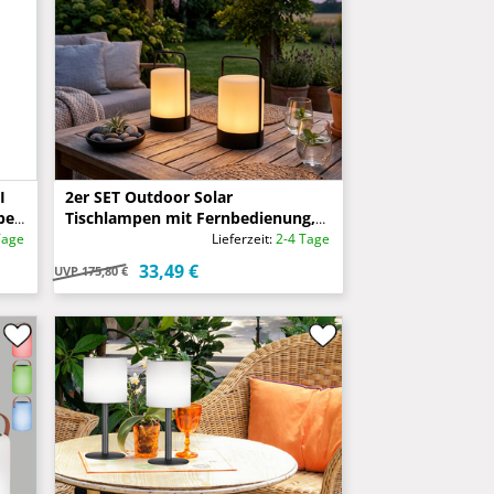
I
2er SET Outdoor Solar
el,
Tischlampen mit Fernbedienung,
Höhe 20cm
Tage
Lieferzeit:
2-4 Tage
33,49 €
UVP
175,80 €