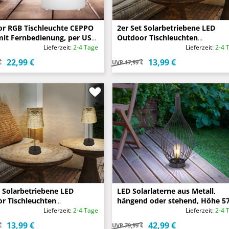
r RGB Tischleuchte CEPPO
2er Set Solarbetriebene LED
it Fernbedienung, per USB
Outdoor Tischleuchten
r aufladbar
Bernsteinfarbig, Höhe 29cm
Lieferzeit:
2-4 Tage
Lieferzeit:
2-4 
22,99 €
13,99 €
€
UVP
17,99 €
t Solarbetriebene LED
LED Solarlaterne aus Metall,
r Tischleuchten
hängend oder stehend, Höhe 5
arbig, Höhe 29cm
Lieferzeit:
2-4 Tage
Lieferzeit:
2-4 
13,99 €
42,99 €
€
UVP
79,99 €