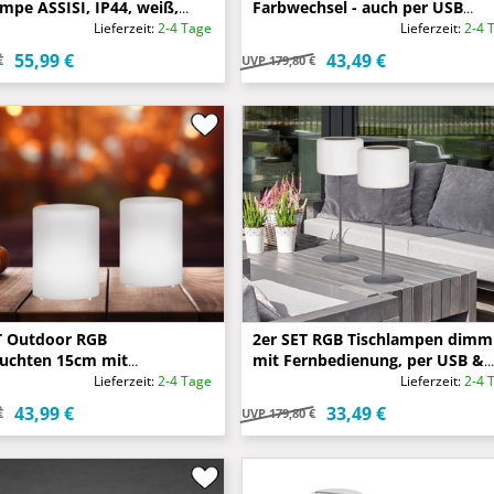
ampe ASSISI, IP44, weiß,
Farbwechsel - auch per USB
36 cm
aufladbar
Lieferzeit:
2-4 Tage
Lieferzeit:
2-4 
55,99 €
43,49 €
€
UVP
179,80 €
T Outdoor RGB
2er SET RGB Tischlampen dimm
euchten 15cm mit
mit Fernbedienung, per USB &
dienung, USB & Solar
Solar aufladbar
Lieferzeit:
2-4 Tage
Lieferzeit:
2-4 
bar
43,99 €
33,49 €
€
UVP
179,80 €