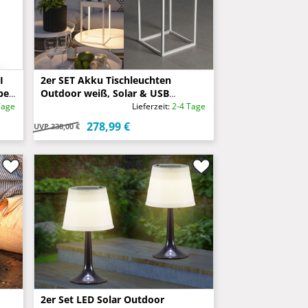
I
2er SET Akku Tischleuchten
el,
Outdoor weiß, Solar & USB
aufladbar mit Wandhalterung
Tage
Lieferzeit:
2-4 Tage
278,99 €
UVP
338,00 €
2er Set LED Solar Outdoor