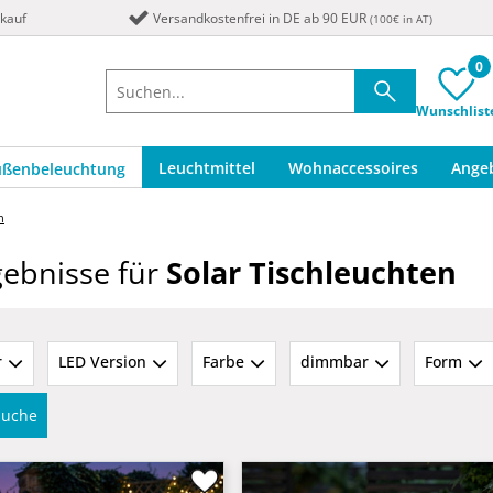
nkauf
Versandkostenfrei in DE ab 90 EUR
(100€ in AT)
0
Wunschlist
Leuchtmittel
Wohnaccessoires
Ange
ußenbeleuchtung
n
ebnisse für
Solar Tischleuchten
r
LED Version
Farbe
dimmbar
Form
rsuche