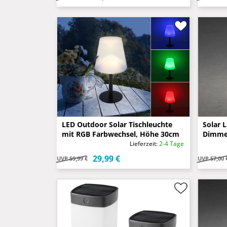
LED Outdoor Solar Tischleuchte
Solar 
mit RGB Farbwechsel, Höhe 30cm
Dimmer
IP44, 
Lieferzeit:
2-4 Tage
29,99 €
UVP
59,99 €
UVP
57,00 