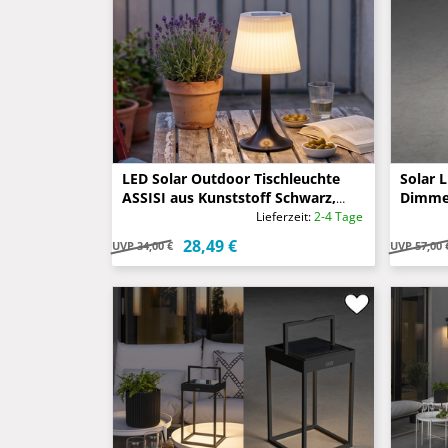
LED Solar Outdoor Tischleuchte
Solar 
ASSISI aus Kunststoff Schwarz,
Dimmer
Höhe 36cm
IP44, 
Lieferzeit:
2-4 Tage
28,49 €
UVP
34,00 €
UVP
57,00 