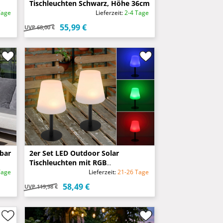
Tischleuchten Schwarz, Höhe 36cm
Tage
Lieferzeit:
2-4 Tage
55,99 €
UVP
68,00 €
bar
2er Set LED Outdoor Solar
Tischleuchten mit RGB
Farbwechsel, Höhe 30cm
Tage
Lieferzeit:
21-26 Tage
58,49 €
UVP
119,98 €