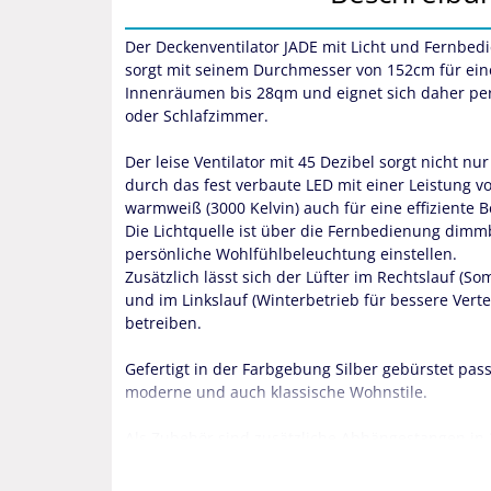
Der Deckenventilator JADE mit Licht und Fernbe
sorgt mit seinem Durchmesser von 152cm für eine
Innenräumen bis 28qm und eignet sich daher pe
oder Schlafzimmer.
Der leise Ventilator mit 45 Dezibel sorgt nicht n
durch das fest verbaute LED mit einer Leistung 
warmweiß (3000 Kelvin) auch für eine effiziente
Die Lichtquelle ist über die Fernbedienung dimm
persönliche Wohlfühlbeleuchtung einstellen.
Zusätzlich lässt sich der Lüfter im Rechtslauf (
und im Linkslauf (Winterbetrieb für bessere Vert
betreiben.
Gefertigt in der Farbgebung Silber gebürstet pass
moderne und auch klassische Wohnstile.
Als Zubehör sind zusätzliche Abhängestangen i
bestellbar (nicht im Lieferumfang enthalten) durc
Erstmontage verlängert werden kann und so für 