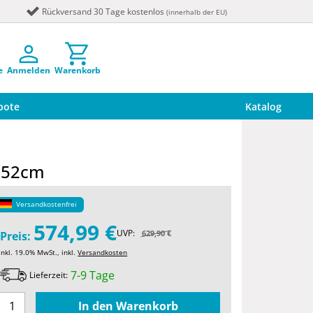
Rückversand 30 Tage kostenlos
(innerhalb der EU)
e
Anmelden
Warenkorb
bote
Katalog
 152cm
Versandkostenfrei
574,99 €
UVP:
629,90 €
Preis:
inkl. 19.0% MwSt., inkl.
Versandkosten
7-9 Tage
Lieferzeit: