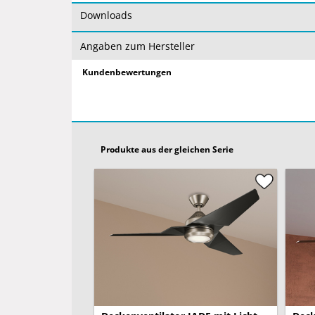
geeignet ist.
Downloads
Sollten Sie eine größere Menge dieses Artikels b
Angaben zum Hersteller
gerne an.
Kundenbewertungen
Produkte aus der gleichen Serie