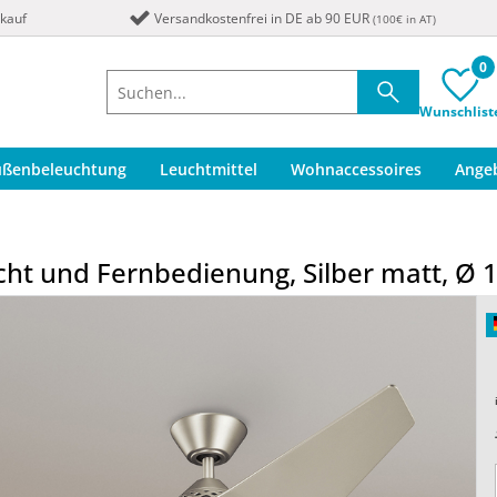
nkauf
Versandkostenfrei in DE ab 90 EUR
(100€ in AT)
0
Wunschlist
ußenbeleuchtung
Leuchtmittel
Wohnaccessoires
Ange
icht und Fernbedienung, Silber matt, Ø