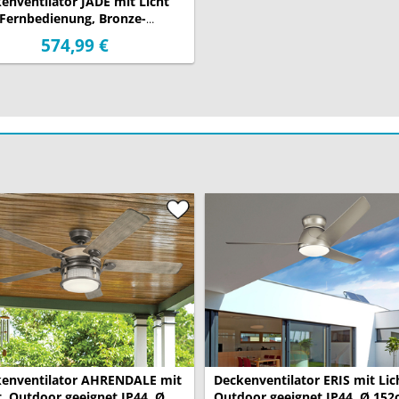
enventilator JADE mit Licht
Ventilator Einsatz:
Fernbedienung, Bronze-
optik, Ø 152cm
574,99 €
Montage Dachschräge:
Garantie:
enventilator AHRENDALE mit
Deckenventilator ERIS mit Lic
t, Outdoor geeignet IP44, Ø
Outdoor geeignet IP44, Ø 15