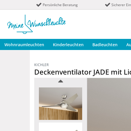
Persönliche Beratung
Sicherer Ei
Wohnraumleuchten
Kinderleuchten
Badleuchten
A
KICHLER
Deckenventilator JADE mit L