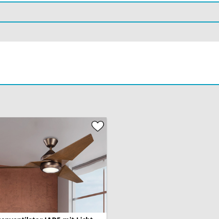
Spannung:
Schutz:
enötigen, sprechen Sie uns
Gewicht:
Material Ventilator:
Geräuschpegel:
Leistungsstufen:
Luftstrom:
Ventilator Leistung:
Geeignete Raumgröße:
Geschwindigkeit: