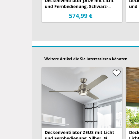
Deckenventilator JADE mit Licht
Deck
und Fernbedienung, Schwarz-
und 
Silber, Ø 152cm
Holz
574,99 €
Weitere Artikel die Sie interessieren könnten
Deckenventilator ZEUS mit Licht
Deck
und Fernbedienung, Silber, Ø
Lich