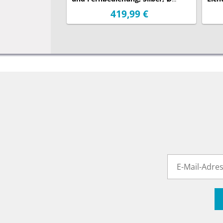
152cm
152
419,99 €