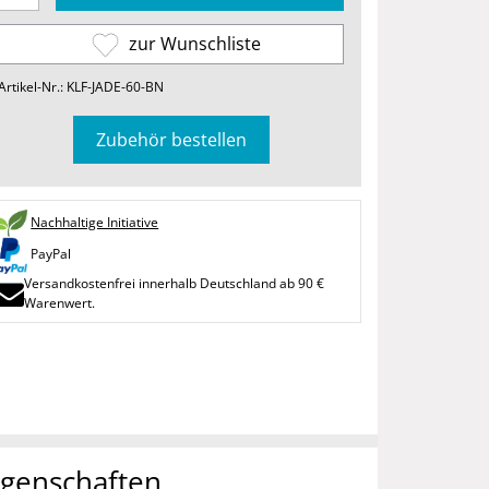
zur Wunschliste
Artikel-Nr.: KLF-JADE-60-BN
Zubehör bestellen
Nachhaltige Initiative
PayPal
Versandkostenfrei innerhalb Deutschland ab 90 €
Warenwert.
igenschaften