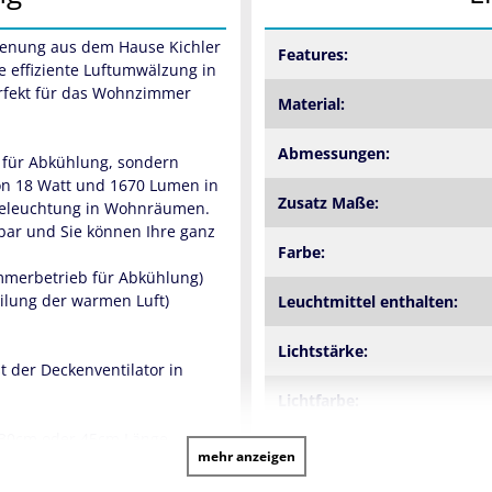
dienung aus dem Hause Kichler
Features:
 effiziente Luftumwälzung in
rfekt für das Wohnzimmer
Material:
Abmessungen:
ur für Abkühlung, sondern
von 18 Watt und 1670 Lumen in
Zusatz Maße:
 Beleuchtung in Wohnräumen.
bar und Sie können Ihre ganz
Farbe:
Sommerbetrieb für Abkühlung)
eilung der warmen Luft)
Leuchtmittel enthalten:
Lichtstärke:
t der Deckenventilator in
Lichtfarbe:
n 30cm oder 45cm Länge
Dimmbar:
mehr anzeigen
h die der Ventilator bei
den Einsatz in hohen Räumen