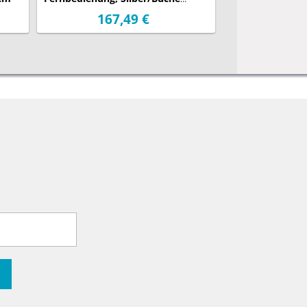
Ø105cm
Ø142cm
167,49 €
599