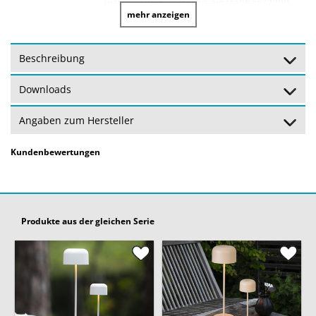
warmweiß, Lichtfarbe einstellbar (2200 -
Lichtfarbe:
mehr anzeigen
2700 Kelvin)
Dimmbar:
Ja - stufenweise - über Touch Dimmer
Beschreibung
Batterie:
inkl. 2 x Lithium Akku – 1500 mAh (3,7 V)
Downloads
Batterie
Ladezeit: ca. 6 Stunden – Leuchtdauer:
Angaben zum Hersteller
Intervalle:
ca. 9 Stunden (volle Batterie)
Kundenbewertungen
An / Aus
Ja - TOUCH Funktion
Schalter:
Schutz:
Schutzart: IP54 - Schutzklasse: 3
Produkte aus der gleichen Serie
Garantie:
24 Monate
(Garantiebedingungen)