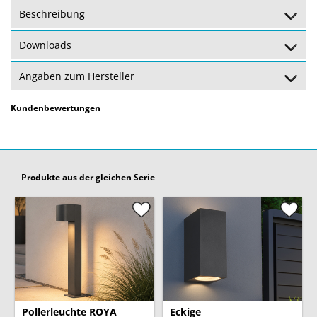
Beschreibung
Schutz:
Schutzart: IP44 - Schutzklasse: 1
Downloads
Gewicht:
2,025 kg
Angaben zum Hersteller
Garantie:
24 Monate
(Garantiebedingungen)
Kundenbewertungen
Produkte aus der gleichen Serie
Pollerleuchte ROYA
Eckige