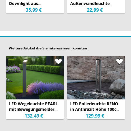
Downlight aus
Außenwandleuchte
Aluminium Anthrazit,
ROYA Up and Down aus
35,99 €
22,99 €
Höhe 50cm
Aluminium Anthrazit,
Höhe 15cm
Weitere Artikel die Sie interessieren könnten
LED Wegeleuchte PEARL
LED Pollerleuchte RENO
mit Bewegungsmelder,
in Anthrazit Höhe 100cm
Anthrazit Höhe 100cm
IP54 - Außenleuchten
132,49 €
129,99 €
Wegeleuchten