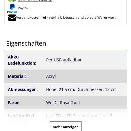
PayPal
Versandkostenfrei innerhalb Deutschland ab 90 € Warenwert.
Eigenschaften
Akku
Per USB aufladbar
Ladefunktion:
Material:
Acryl
Abmessungen:
Höhe: 21,5 cm, Durchmesser: 13 cm
Farbe:
Weiß - Rosa Opal
Leuchtmittel
Ja / LED - LED Fest verbaut (1 x 1,5
enthalten:
Watt)
mehr anzeigen