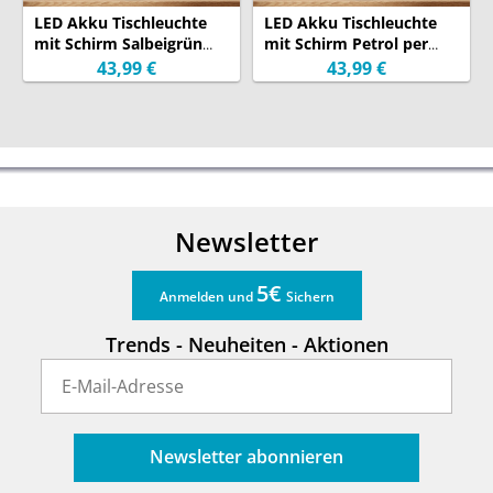
LED Akku Tischleuchte
LED Akku Tischleuchte
Garantie:
24 Monate
(Garantiebedingungen)
mit Schirm Salbeigrün
mit Schirm Petrol per
per USB aufladbar, Höhe
USB aufladbar, Höhe
43,99 €
43,99 €
20cm
20cm
Newsletter
5€
Anmelden und
Sichern
Trends - Neuheiten - Aktionen
Newsletter abonnieren