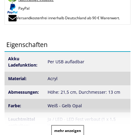
PayPal
Versandkostenfrei innerhalb Deutschland ab 90 € Warenwert.
Eigenschaften
Akku
Per USB aufladbar
Ladefunktion:
Material:
Acryl
Abmessungen:
Höhe: 21,5 cm, Durchmesser: 13 cm
Farbe:
Weiß - Gelb Opal
Leuchtmittel
Ja / LED - LED Fest verbaut (1 x 1,5
enthalten:
Watt)
mehr anzeigen