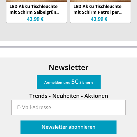
LED Akku Tischleuchte
LED Akku Tischleuchte
Garantie:
24 Monate
(Garantiebedingungen)
mit Schirm Salbeigrün
mit Schirm Petrol per
per USB aufladbar, Höhe
USB aufladbar, Höhe
43,99 €
43,99 €
20cm
20cm
Newsletter
5€
Anmelden und
Sichern
Trends - Neuheiten - Aktionen
Newsletter abonnieren