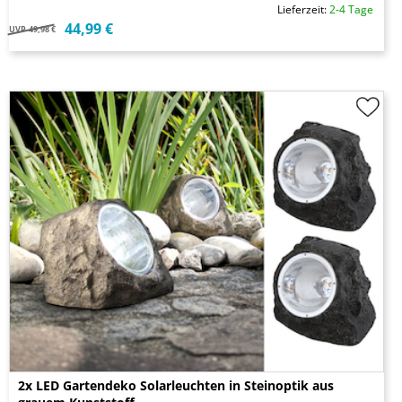
Lieferzeit:
2-4 Tage
44,99 €
UVP
49,98 €
2x LED Gartendeko Solarleuchten in Steinoptik aus