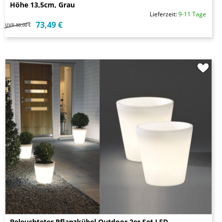
Höhe 13,5cm, Grau
Lieferzeit:
9-11 Tage
73,49 €
UVP
88,00 €
Beleuchteter Pflanzkübel Outdoor 2er Set LED