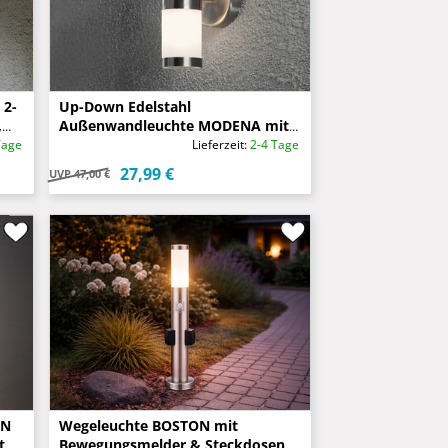
 2-
Up-Down Edelstahl
,
Außenwandleuchte MODENA mit
Glas weiß, Höhe 23cm
Tage
Lieferzeit:
2-4 Tage
27,99 €
UVP
47,00 €
ON
Wegeleuchte BOSTON mit
t &
Bewegungsmelder & Steckdosen