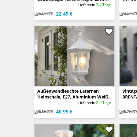
mit Erdspieß
34cm
Lieferzeit:
2-4 Tage
22,49 €
UVP
59,99 €
UVP
89,90 
Außenwandleuchte Laternen
Vintag
Halbschale, E27, Aluminium Weiß,
BRENTA
Höhe 44,5cm
Lieferzeit:
2-4 Tage
40,99 €
UVP
56,00 €
UVP
70,99 