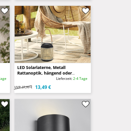
LED Solarlaterne, Metall
Rattanoptik, hängend oder
stehend, Höhe 30cm
Tage
Lieferzeit:
2-4 Tage
13,49 €
UVP
27,99 €