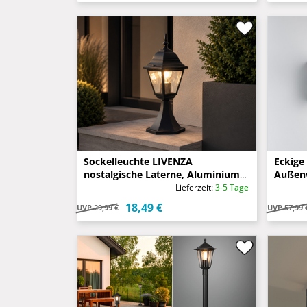
Sockelleuchte LIVENZA
Eckige
nostalgische Laterne, Aluminium
Außen
Schwarz, Höhe 39cm
Anthra
Lieferzeit:
3-5 Tage
18,49 €
UVP
29,99 €
UVP
57,99 