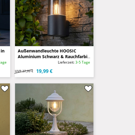
in
Außenwandleuchte HOOSIC
Aluminium Schwarz & Rauchfarbig
E27, Höhe 17,5cm
Tage
Lieferzeit:
3-5 Tage
19,99 €
UVP
37,99 €