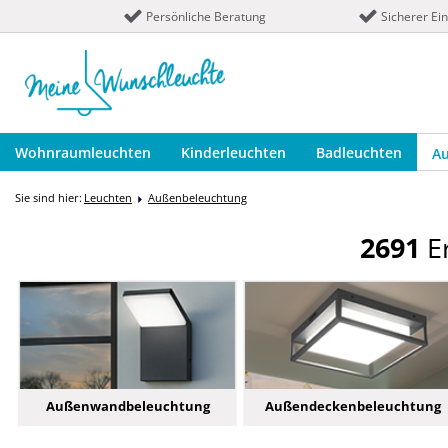
Persönliche Beratung
Sicherer Ei
Wohnraumleuchten
Kinderleuchten
Badleuchten
A
Sie sind hier:
Leuchten
Außenbeleuchtung
2691
Er
Außenwandbeleuchtung
Außendeckenbeleuchtung