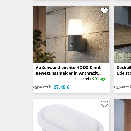
Außenwandleuchte HOOSIC mit
Sockel
Bewegungsmelder in Anthrazit
Edelsta
E27, Höhe 17,5cm
Rauchf
Lieferzeit:
3-5 Tage
27,49 €
UVP
63,99 €
UVP
39,99 