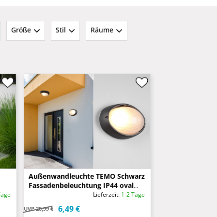
Größe
Stil
Räume
Außenwandleuchte TEMO Schwarz
Fassadenbeleuchtung IP44 oval
Breite 21,3cm
Tage
Lieferzeit:
1-2 Tage
6,49 €
UVP
20,99 €