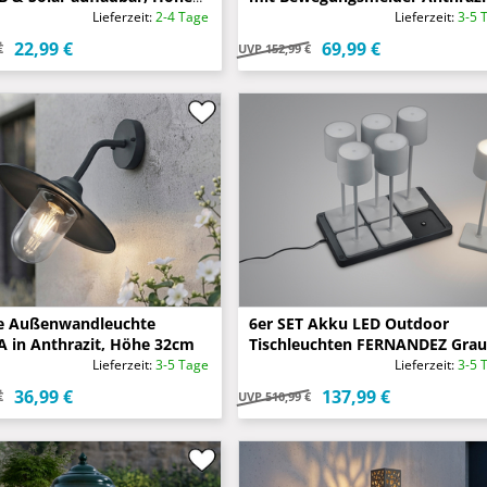
Holzoptik, H 33cm
Lieferzeit:
2-4 Tage
Lieferzeit:
3-5 
22,99 €
69,99 €
€
UVP
152,99 €
e Außenwandleuchte
6er SET Akku LED Outdoor
 in Anthrazit, Höhe 32cm
Tischleuchten FERNANDEZ Grau
ohne Kabel, H: 38cm
Lieferzeit:
3-5 Tage
Lieferzeit:
3-5 
36,99 €
137,99 €
€
UVP
510,99 €