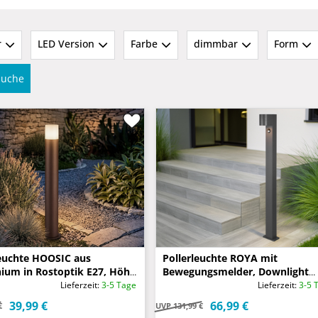
r
LED Version
Farbe
dimmbar
Form
rsuche
uchte HOOSIC aus
Pollerleuchte ROYA mit
ium in Rostoptik E27, Höhe
Bewegungsmelder, Downlight
Anthrazit, Höhe 100cm
Lieferzeit:
3-5 Tage
Lieferzeit:
3-5 
39,99 €
66,99 €
€
UVP
131,99 €