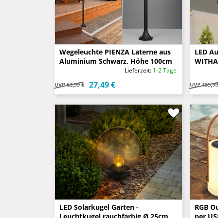
Wegeleuchte PIENZA Laterne aus
LED Au
Aluminium Schwarz, Höhe 100cm
WITHA
Anthra
Lieferzeit:
1-2 Tage
27,49 €
UVP
63,99 €
UVP
155,99
LED Solarkugel Garten -
RGB Ou
Leuchtkugel rauchfarbig Ø 25cm
per US