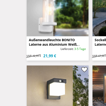
Außenwandleuchte BONITO
Sockel
Laterne aus Aluminium Weiß,
Latern
Höhe 23cm
Höhe 
Lieferzeit:
3-5 Tage
21,99 €
UVP
42,99 €
UVP
67,00 