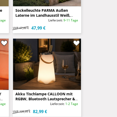
te
Sockelleuchte PARMA Außen
Laterne im Landhausstil Weiß,
Höhe 54cm
Tage
Lieferzeit:
9-11 Tage
47,99 €
UVP
67,00 €
Y
Akku Tischlampe CALLOON mit
e
RGBW, Bluetooth Lautsprecher &
Weinkühler, Höhe 38cm
Tage
Lieferzeit:
1-2 Tage
82,99 €
UVP
139,99 €