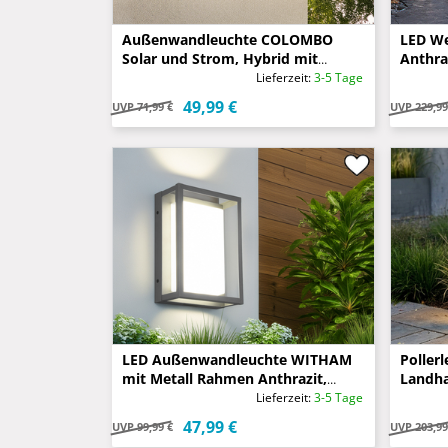
Außenwandleuchte COLOMBO
LED We
Solar und Strom, Hybrid mit
Anthra
Bewegungsmelder
100cm
Lieferzeit:
3-5 Tage
49,99 €
UVP
71,99 €
UVP
229,99
LED Außenwandleuchte WITHAM
Poller
mit Metall Rahmen Anthrazit,
Landha
Höhe 24cm
60cm
Lieferzeit:
3-5 Tage
47,99 €
UVP
99,99 €
UVP
203,99