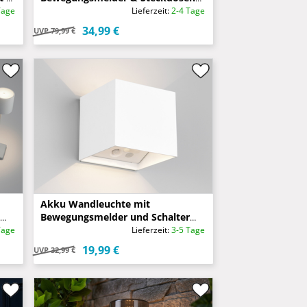
in Silber, H 60cm
Tage
Lieferzeit:
2-4 Tage
34,99 €
UVP
79,99 €
Akku Wandleuchte mit
Bewegungsmelder und Schalter
GENIE für Innen & Außen, 10cm
Tage
Lieferzeit:
3-5 Tage
19,99 €
UVP
32,99 €