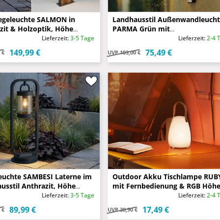
geleuchte SALMON in
Landhausstil Außenwandleuch
zit & Holzoptik, Höhe
PARMA Grün mit
Bewegungsmelder, Höhe 48cm
Lieferzeit:
3-5 Tage
Lieferzeit:
2-4 
149,99 €
75,49 €
 €
UVP
103,00 €
leuchte SAMBESI Laterne im
Outdoor Akku Tischlampe RUB
usstil Anthrazit, Höhe
mit Fernbedienung & RGB Höh
16cm
Lieferzeit:
3-5 Tage
Lieferzeit:
2-4 
89,99 €
17,49 €
 €
UVP
38,90 €