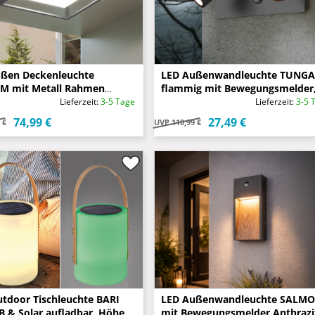
ßen Deckenleuchte
LED Außenwandleuchte TUNGA
M mit Metall Rahmen
flammig mit Bewegungsmelder
zit 30 x 30cm
Anthrazit, Breite 23cm
Lieferzeit:
3-5 Tage
Lieferzeit:
3-5 
74,99 €
27,49 €
 €
UVP
110,99 €
tdoor Tischleuchte BARI
LED Außenwandleuchte SALM
B & Solar aufladbar, Höhe
mit Bewegungsmelder Anthrazi