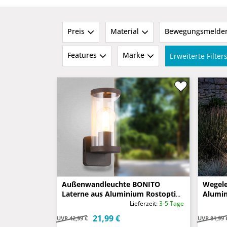
Preis
Material
Bewegungsmelde
Features
Marke
Erweiterte Filte
Außenwandleuchte BONITO
Wegele
Laterne aus Aluminium Rostoptik,
Alumin
Höhe 23cm
80cm
Lieferzeit:
3-5 Tage
21,99 €
UVP
42,99 €
UVP
81,99 