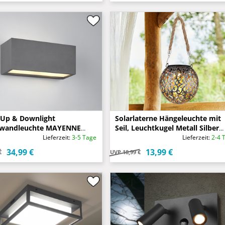
 Up & Downlight
Solarlaterne Hängeleuchte mit
wandleuchte MAYENNE
Seil, Leuchtkugel Metall Silber
zit, Breite 25cm
Antik Ø12cm
Lieferzeit:
3-5 Tage
Lieferzeit:
2-4 
34,99 €
13,99 €
€
UVP
18,99 €