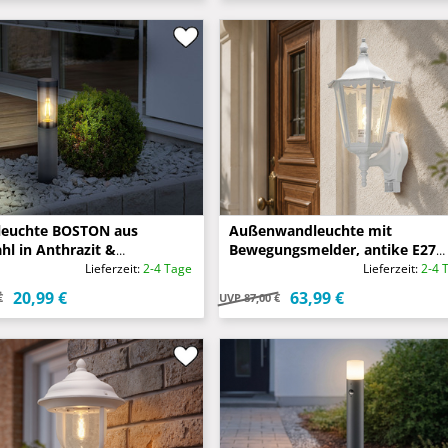
leuchte BOSTON aus
Außenwandleuchte mit
hl in Anthrazit &
Bewegungsmelder, antike E27
arben, Höhe 45cm
Wandlaterne, Weiß Höhe 48cm
Lieferzeit:
2-4 Tage
Lieferzeit:
2-4 
20,99 €
63,99 €
€
UVP
87,00 €