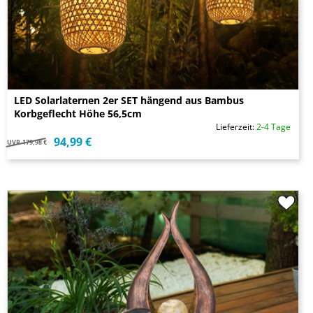
LED Solarlaternen 2er SET hängend aus Bambus
Korbgeflecht Höhe 56,5cm
Lieferzeit:
2-4 Tage
94,99 €
UVP
179,98 €