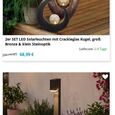
2er SET LED Solarleuchten mit Crackleglas Kugel, groß
Bronze & klein Steinoptik
Lieferzeit:
2-4 Tage
68,99 €
UVP
119,98 €