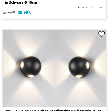
in Schwarz Ø 10cm
Lieferzeit:
3-5 Tage
29,99 €
UVP
63,99 €
2er SET kleine LED Außenwandleuchten 4 flammig, Kugel